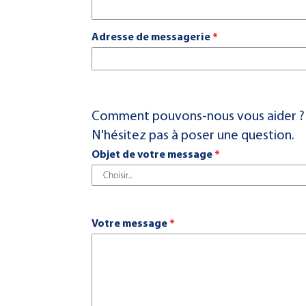
Adresse de messagerie
*
Comment pouvons-nous vous aider ?
Contactez-nous
N'hésitez pas à poser une question.
Objet de votre message
*
Office de Paris
Cour d’Appel de PARIS
27 avenue de l'Opéra
75001 Paris
Votre message
*