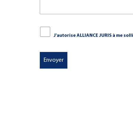
01 42 07 22 19
contact@alliance-juris.com
c
Horaires d'ouverture :
J'autorise ALLIANCE JURIS à me soll
Du Lundi au Jeudi : de 8h30 à 17h30
Du Lun
Le Vendredi : de 8h30 à 16h30
Le 
Possibilité de constat 24h/24 et 7j/7
Possibi
Envoyer
Depuis jui
SELARL ALLIANCE JUR