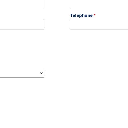
Téléphone
*
Office de Créteil
Office de Thiais
Cour d’Appel de PARIS
Cour d’Appel de PARIS
9 rue du Général Leclerc
64 rue Paul Vaillant Coutu
94048 Créteil cédex
94320 Thiais