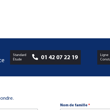
Standard
Ligne
01 42 07 22 19
Étude
Const
ce
pondre.
Nom de famille
*