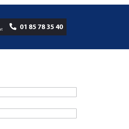
01 85 78 35 40
at