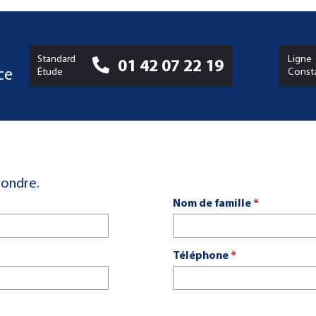
Standard
Ligne
01 42 07 22 19
Étude
Const
ce
pondre.
Nom de famille
*
Téléphone
*