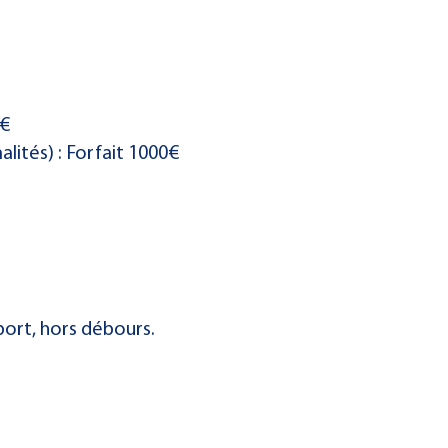
0€
lités) : Forfait 1000€
port, hors débours.