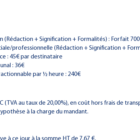
n (Rédaction + Signification + Formalités) : Forfait 70
le/professionnelle (Rédaction + Signification + Forma
e : 45€ par destinataire
unal : 36€
ractionnable par ½ heure : 240€
C (TVA au taux de 20,00%), en coût hors frais de trans
ypothèse à la charge du mandant.
ève à ce jour à la somme HT de 7,67 €,