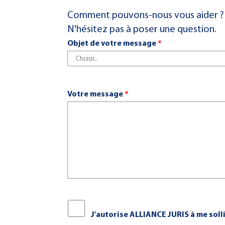
Comment pouvons-nous vous aider ?
Contactez-nous
N'hésitez pas à poser une question.
Objet de votre message
*
Office de Paris
Cour d’Appel de PARIS
27 avenue de l'Opéra
75001 Paris
Votre message
*
01 42 07 22 19
contact@alliance-juris.com
c
Horaires d'ouverture :
J'autorise ALLIANCE JURIS à me soll
Du Lundi au Jeudi : de 8h30 à 17h30
Du Lun