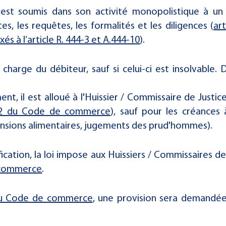
e est soumis dans son activité monopolistique à un 
es, les requêtes, les formalités et les diligences (
art
xés à l’article R. 444-3 et A.444-10
).
harge du débiteur, sauf si celui-ci est insolvable. 
nt, il est alloué à l'Huissier / Commissaire de Justice
-32 du Code de commerce
), sauf pour les créances
pensions alimentaires, jugements des prud'hommes).
cation, la loi impose aux Huissiers / Commissaires de 
e commerce
.
 du Code de commerce
, une provision sera demandée 