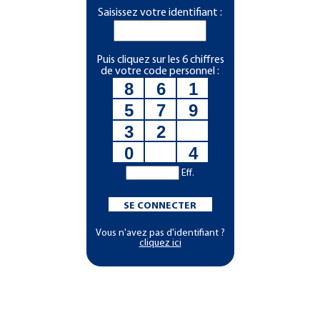
Saisissez votre identifiant :
Puis cliquez sur les 6 chiffres
de votre code personnel :
8
6
1
5
7
9
3
2
0
4
Eff.
SE CONNECTER
Vous n'avez pas d'identifiant ?
cliquez ici